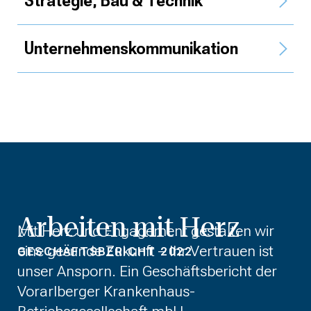
Strategie, Bau & Technik
Unternehmens­kommunikation
Arbeiten mit Herz
Mit Herz und Engagement gestalten wir
eine gesunde Zukunft – Ihr Vertrauen ist
GESCHÄFTSBERICHT 2022
unser Ansporn. Ein Geschäftsbericht der
Vorarlberger Krankenhaus-