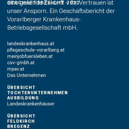
eine gesunde Zukunft – Ihr Vertrauen ist
GESCHÄFTSBERICHT 2022
unser Ansporn. Ein Geschäftsbericht der
Vorarlberger Krankenhaus-
Betriebsgesellschaft mbH.
landeskrankenhaus.at
pflegeschule-vorarlberg.at
meinjobfuersleben.at
csv-gmbh.at
mpav.at
Das Unternehmen
ÜBERSICHT
TOCHTERUNTERNEHMEN
AUSBILDUNG
Landeskrankenhäuser
ÜBERSICHT
FELDKIRCH
BREGENZ