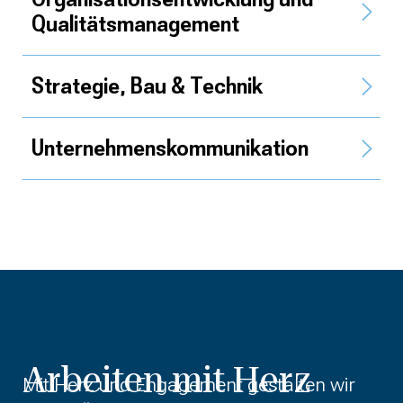
Qualitäts­management
Strategie, Bau & Technik
Unternehmens­kommunikation
Arbeiten mit Herz
Mit Herz und Engagement gestalten wir